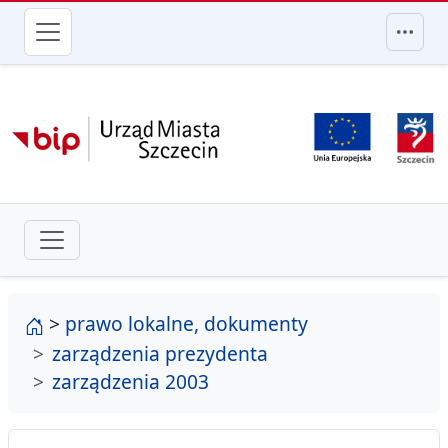
przejdź do głównego menu
strona główna
>
prawo lokalne, dokumenty
zarządzenia prezydenta
zarządzenia 2003