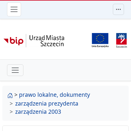
przejdź do głównego menu
strona główna
>
prawo lokalne, dokumenty
zarządzenia prezydenta
zarządzenia 2003