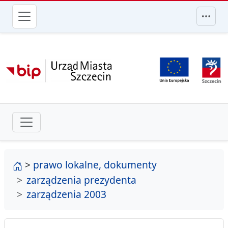
przejdź do głównego menu
strona główna
>
prawo lokalne, dokumenty
zarządzenia prezydenta
zarządzenia 2003