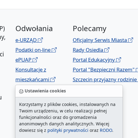
Odwołania
Polecamy
P)
y,
e-URZĄD
Oficjalny Serwis Miasta
Podatki on-line
Rady Osiedla
ci
ePUAP
Portal Edukacyjny
Konsultacje z
Portal "Bezpieczni Razem"
mieszkańcami
Szczecin przyjazny rodzinie
Geoportal
Ustawienia cookies
u
Korzystamy z plików cookies, instalowanych na
Twoim urządzeniu, w celu realizacji pełnej
funkcjonalności oraz do gromadzenia
anonimowych danych analitycznych. Więcej
dowiesz się z
polityki prywatności
oraz
RODO
.