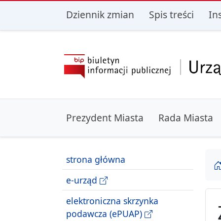
przejdź do głównego menu
przejdź do treśc
Dziennik zmian
Spis treści
In
Prezydent Miasta
Rada Miasta
strona główna
e-urząd
elektroniczna skrzynka
podawcza (ePUAP)