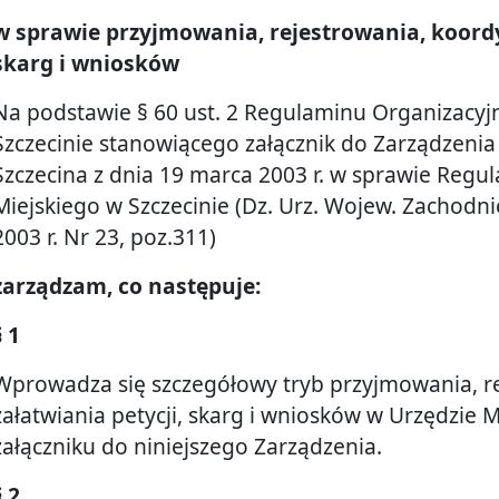
w sprawie przyjmowania, rejestrowania, koordy
skarg i wniosków
Na podstawie § 60 ust. 2 Regulaminu Organizacy
Szczecinie stanowiącego załącznik do Zarządzenia
Szczecina z dnia 19 marca 2003 r. w sprawie Reg
Miejskiego w Szczecinie (Dz. Urz. Wojew. Zachod
2003 r. Nr 23, poz.311)
zarządzam, co następuje:
§ 1
Wprowadza się szczegółowy tryb przyjmowania, r
załatwiania petycji, skarg i wniosków w Urzędzie M
załączniku do niniejszego Zarządzenia.
§ 2