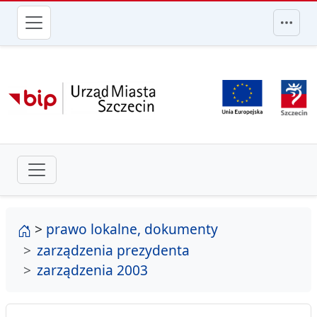
przejdź do głównego menu
strona główna
>
prawo lokalne, dokumenty
zarządzenia prezydenta
zarządzenia 2003