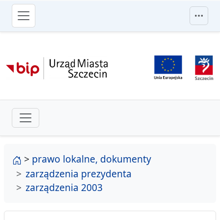
przejdź do głównego menu
strona główna
>
prawo lokalne, dokumenty
zarządzenia prezydenta
zarządzenia 2003