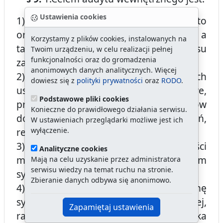
Ustawienia cookies
1) analiza ryzyk, przed jakimi stoi Miasto
oraz środowiska kontroli wewnętrznej, a
Korzystamy z plików cookies, instalowanych na
także ocena efektywności procesu
Twoim urządzeniu, w celu realizacji pełnej
funkcjonalności oraz do gromadzenia
zarządzania ryzykiem;
anonimowych danych analitycznych. Więcej
2) składanie sprawozdań z poczynionych
dowiesz się z
polityki prywatności
oraz
RODO
.
ustaleń, oraz tam gdzie jest to właściwe,
Podstawowe pliki cookies
przedstawianie uwag i wniosków
Konieczne do prawidłowego działania serwisu.
dotyczących poprawy (zaleceń,
W ustawieniach przeglądarki możliwe jest ich
wyłączenie.
rekomendacji);
3) wyrażanie opinii na temat skuteczności
Analityczne cookies
mechanizmów kontrolnych w badanym
Mają na celu uzyskanie przez administratora
serwisu wiedzy na temat ruchu na stronie.
systemie;|
Zbieranie danych odbywa się anonimowo.
4) dostarczenie, w oparciu o ocenę
systemu kontroli wewnętrznej,
Zapamiętaj ustawienia
racjonalnego zapewnienia, że jednostka