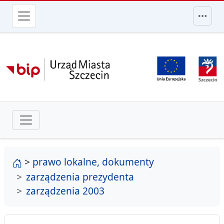
przejdź do głównego menu
strona główna
>
prawo lokalne, dokumenty
zarządzenia prezydenta
zarządzenia 2003