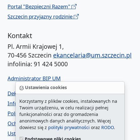
Portal "Bezpieczni Razem"
Szczecin przyjazny rodzinie
Kontakt
Pl. Armii Krajowej 1,
70-456 Szczecin
ekancelaria@um.szczecin.pl
infolinia: 91 424 5000
Administrator BIP UM
Ustawienia cookies
Deklaracja dostępności
Korzystamy z plików cookies, instalowanych na
Informacja o urzędzie w ETR
Twoim urządzeniu, w celu realizacji pełnej
Polityka prywatności
funkcjonalności oraz do gromadzenia
anonimowych danych analitycznych. Więcej
Ochrona danych osobowych
dowiesz się z
polityki prywatności
oraz
RODO
.
Ustawienia cookies
Podstawowe pliki cookies