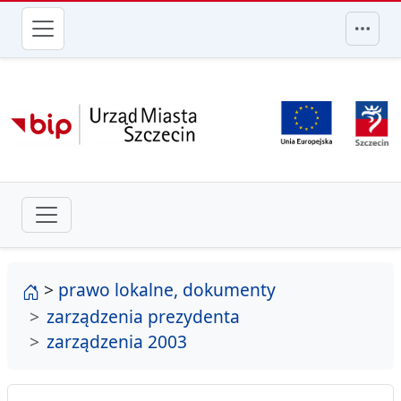
przejdź do głównego menu
strona główna
>
prawo lokalne, dokumenty
zarządzenia prezydenta
zarządzenia 2003