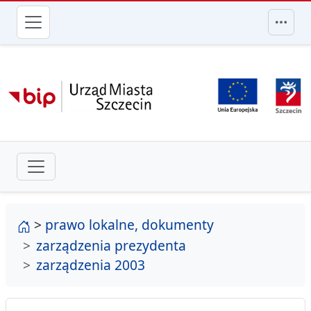
przejdź do głównego menu
strona główna
>
prawo lokalne, dokumenty
zarządzenia prezydenta
zarządzenia 2003