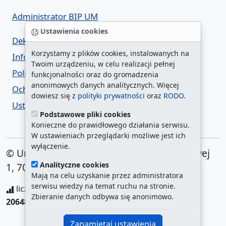
Administrator BIP UM
Ustawienia cookies
Deklaracja dostępności
Korzystamy z plików cookies, instalowanych na
Informacja o urzędzie w ETR
Twoim urządzeniu, w celu realizacji pełnej
Polityka prywatności
funkcjonalności oraz do gromadzenia
anonimowych danych analitycznych. Więcej
Ochrona danych osobowych
dowiesz się z
polityki prywatności
oraz
RODO
.
Ustawienia cookies
Podstawowe pliki cookies
Konieczne do prawidłowego działania serwisu.
W ustawieniach przeglądarki możliwe jest ich
wyłączenie.
© Urząd Miasta Szczecin. Plac Armii Krajowej
Analityczne cookies
1, 70-456 Szczecin
Mają na celu uzyskanie przez administratora
serwisu wiedzy na temat ruchu na stronie.
liczba wyświetleń:
208701487
/ aktualna strona:
Zbieranie danych odbywa się anonimowo.
206487
/
najczęściej odwiedzane strony
Zapamiętaj ustawienia