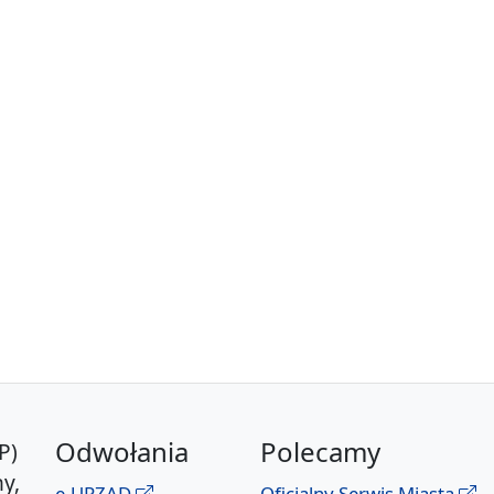
Odwołania
Polecamy
P)
y,
e-URZĄD
Oficjalny Serwis Miasta