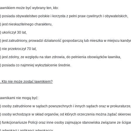
awnikiem może być wybrany ten, kto:
) posiada obywatelstwo polskie i korzysta z pełni praw cywilnych i obywatelskich,
) jest nieskazitelnego charakteru,
) ukończył 30 lat,
) jest zatrudniony, prowadzi działaność gospodarczą lub mieszka w miejscu kandy
) nie przekroczył 70 lat,
) jest zdolny, ze względu na stan zdrowia, do pełnienia obowiązków ławnika,
) posiada co najmniej wykształcenie średnie.
. Kto nie może zostać ławnikiem?
awnikami nie mogą być:
) osoby zatrudnione w sądach powszechnych i innych sądach oraz w prokuraturze
) osoby wchodzące w skład organów, od których orzeczenia można żądać skiero
) funkcjonariusze Policji oraz inne osoby zajmujące stanowiska związane ze ściga
) adwokaci i aplikanci adwokaccy,