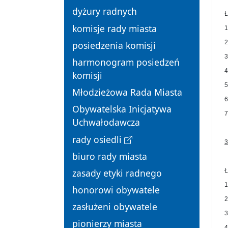
dyżury radnych
Ł
komisje rady miasta
1
2
posiedzenia komisji
3
harmonogram posiedzeń
4
komisji
5
Młodzieżowa Rada Miasta
6
Obywatelska Inicjatywa
7
Uchwałodawcza
rady osiedli
3
biuro rady miasta
zasady etyki radnego
Ł
1
honorowi obywatele
2
zasłużeni obywatele
3
pionierzy miasta
4