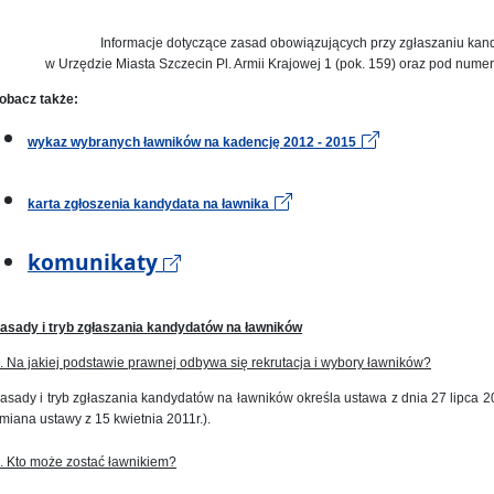
Informacje dotyczące zasad obowiązujących przy zgłaszaniu ka
w Urzędzie Miasta Szczecin Pl. Armii Krajowej 1 (pok. 159) oraz pod
numera
obacz także:
wykaz wybranych ławników na kadencję 2012 - 2015
karta zgłoszenia kandydata na ławnika
komunikaty
asady i tryb zgłaszania kandydatów na ławników
. Na jakiej podstawie prawnej odbywa się rekrutacja i wybory ławników?
asady i tryb zgłaszania kandydatów na ławników określa ustawa z dnia 27 lipca 2
miana ustawy z 15 kwietnia 2011r.).
. Kto może zostać ławnikiem?