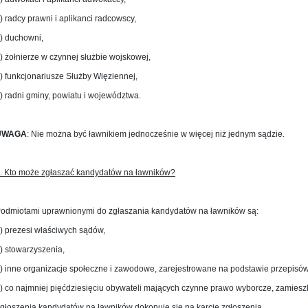
) radcy prawni i aplikanci radcowscy,
) duchowni,
) żołnierze w czynnej służbie wojskowej,
) funkcjonariusze Służby Więziennej,
) radni gminy, powiatu i województwa.
UWAGA
: Nie można być ławnikiem jednocześnie w więcej niż jednym sądzie.
. Kto może zgłaszać kandydatów na ławników?
odmiotami uprawnionymi do zgłaszania kandydatów na ławników są:
) prezesi właściwych sądów,
) stowarzyszenia,
) inne organizacje społeczne i zawodowe, zarejestrowane na podstawie przepisów 
) co najmniej pięćdziesięciu obywateli mających czynne prawo wyborcze, zamiesz
głoszenia kandydatów na ławników dokonuje się na karcie zgłoszenia.