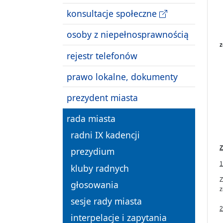
konsultacje społeczne
osoby z niepełnosprawnością
z
rejestr telefonów
prawo lokalne, dokumenty
prezydent miasta
rada miasta
radni IX kadencji
Z
prezydium
1
kluby radnych
Z
głosowania
z
sesje rady miasta
2
interpelacje i zapytania