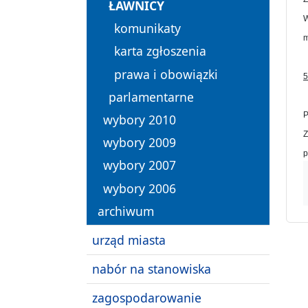
ŁAWNICY
W
komunikaty
m
karta zgłoszenia
prawa i obowiązki
5
parlamentarne
P
wybory 2010
Z
wybory 2009
p
wybory 2007
wybory 2006
archiwum
urząd miasta
nabór na stanowiska
zagospodarowanie