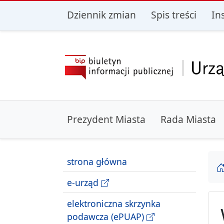
przejdź do głównego menu
przejdź do treśc
Dziennik zmian
Spis treści
In
Prezydent Miasta
Rada Miasta
strona główna
e-urząd
elektroniczna skrzynka
podawcza (ePUAP)