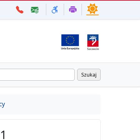
Szukaj
cy
1