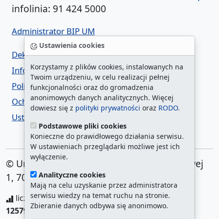
infolinia: 91 424 5000
Administrator BIP UM
Ustawienia cookies
Deklaracja dostępności
Korzystamy z plików cookies, instalowanych na
Informacja o urzędzie w ETR
Twoim urządzeniu, w celu realizacji pełnej
Polityka prywatności
funkcjonalności oraz do gromadzenia
anonimowych danych analitycznych. Więcej
Ochrona danych osobowych
dowiesz się z
polityki prywatności
oraz
RODO
.
Ustawienia cookies
Podstawowe pliki cookies
Konieczne do prawidłowego działania serwisu.
W ustawieniach przeglądarki możliwe jest ich
wyłączenie.
© Urząd Miasta Szczecin. Plac Armii Krajowej
Analityczne cookies
1, 70-456 Szczecin
Mają na celu uzyskanie przez administratora
serwisu wiedzy na temat ruchu na stronie.
liczba wyświetleń:
208134659
/ aktualna strona:
Zbieranie danych odbywa się anonimowo.
1257994
/
najczęściej odwiedzane strony