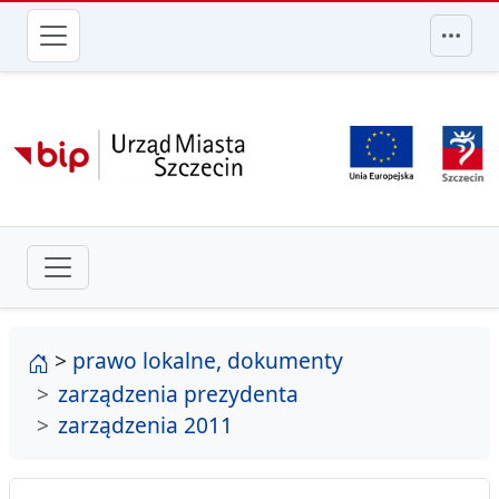
przejdź do głównego menu
strona główna
>
prawo lokalne, dokumenty
zarządzenia prezydenta
zarządzenia 2011