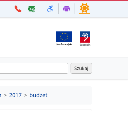
Szukaj
m
2017
budżet