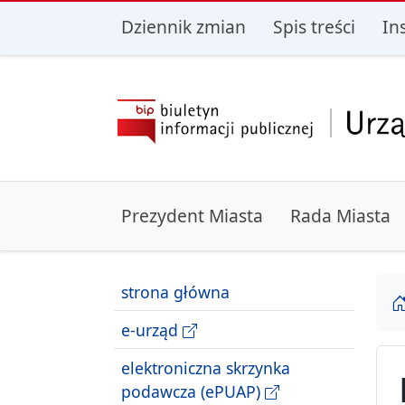
przejdź do głównego menu
przejdź do treśc
Dziennik zmian
Spis treści
In
Prezydent Miasta
Rada Miasta
strona główna
e-urząd
elektroniczna skrzynka
podawcza (ePUAP)