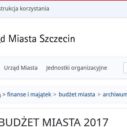
i
strukcja korzystania
Urząd Miasta
Jednostki organizacyjne
strona główna
>
finanse i majątek
budżet miasta
archiwu
BUDŻET MIASTA 2017