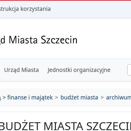
i
strukcja korzystania
Urząd Miasta
Jednostki organizacyjne
strona główna
>
finanse i majątek
budżet miasta
archiwu
BUDŻET MIASTA SZCZECI