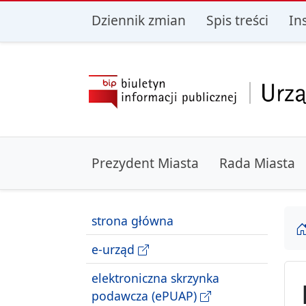
przejdź do głównego menu
przejdź do treśc
Dziennik zmian
Spis treści
In
Prezydent Miasta
Rada Miasta
strona główna
e-urząd
elektroniczna skrzynka
podawcza (ePUAP)