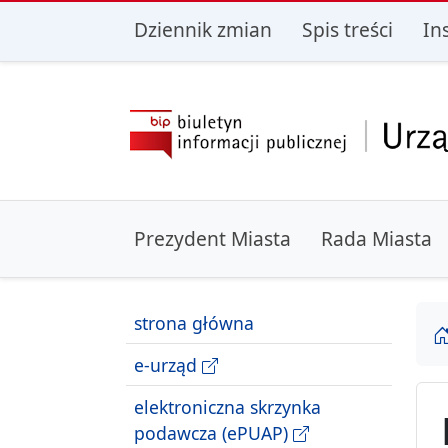
przejdź do głównego menu
przejdź do treśc
Dziennik zmian
Spis treści
In
Prezydent Miasta
Rada Miasta
strona główna
e-urząd
elektroniczna skrzynka
podawcza (ePUAP)