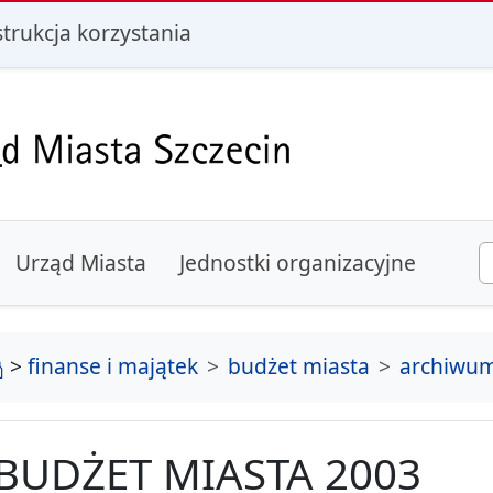
i
strukcja korzystania
Urząd Miasta
Jednostki organizacyjne
strona główna
>
finanse i majątek
budżet miasta
archiwu
BUDŻET MIASTA 2003