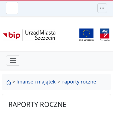
przejdź do głównego menu
strona główna
>
finanse i majątek
raporty roczne
RAPORTY ROCZNE