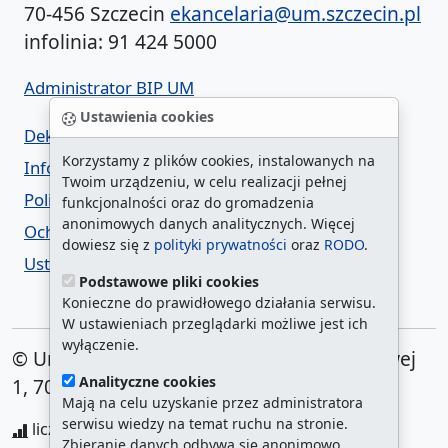
70-456 Szczecin
ekancelaria@um.szczecin.pl
infolinia: 91 424 5000
Administrator BIP UM
Ustawienia cookies
Deklaracja dostępności
Korzystamy z plików cookies, instalowanych na
Informacja o urzędzie w ETR
Twoim urządzeniu, w celu realizacji pełnej
Polityka prywatności
funkcjonalności oraz do gromadzenia
anonimowych danych analitycznych. Więcej
Ochrona danych osobowych
dowiesz się z
polityki prywatności
oraz
RODO
.
Ustawienia cookies
Podstawowe pliki cookies
Konieczne do prawidłowego działania serwisu.
W ustawieniach przeglądarki możliwe jest ich
wyłączenie.
© Urząd Miasta Szczecin. Plac Armii Krajowej
Analityczne cookies
1, 70-456 Szczecin
Mają na celu uzyskanie przez administratora
serwisu wiedzy na temat ruchu na stronie.
liczba wyświetleń:
208737474
/ aktualna strona:
Zbieranie danych odbywa się anonimowo.