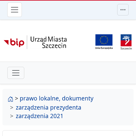
przejdź do głównego menu
strona główna
>
prawo lokalne, dokumenty
zarządzenia prezydenta
zarządzenia 2021