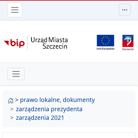
przejdź do głównego menu
strona główna
>
prawo lokalne, dokumenty
zarządzenia prezydenta
zarządzenia 2021