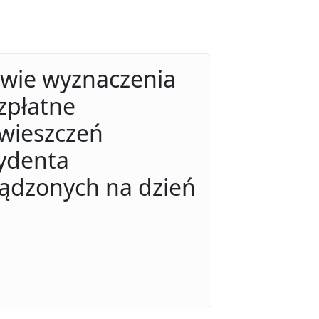
awie wyznaczenia
zpłatne
wieszczeń
ydenta
rządzonych na dzień