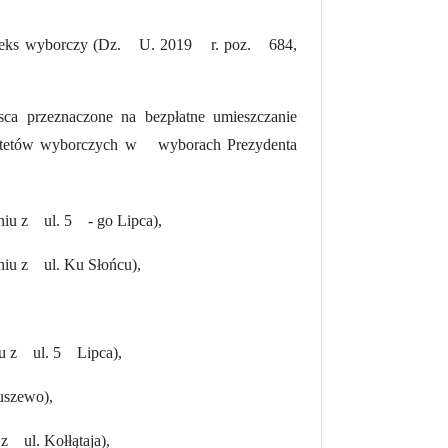
eks wyborczy (Dz. U. 2019 r. poz. 684,
sca przeznaczone na bezpłatne umieszczanie
itetów wyborczych w wyborach Prezydenta
niu z ul. 5 - go Lipca),
niu z ul. Ku Słońcu),
iu z ul. 5 Lipca),
uszewo),
z ul. Kołłątaja),