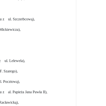
u z ul. Szczerbcową),
Mickiewicza),
z ul. Lelewela),
F. Szarego),
l. Pocztową),
 z al. Papieża Jana Pawła II),
Racławicką),