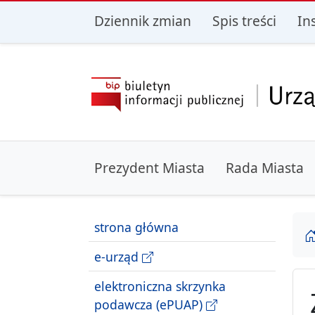
przejdź do głównego menu
przejdź do treśc
Dziennik zmian
Spis treści
In
Prezydent Miasta
Rada Miasta
strona główna
e-urząd
elektroniczna skrzynka
podawcza (ePUAP)