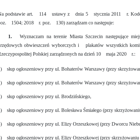
Na podstawie art. 114 ustawy z dnia 5 stycznia 2011 r. Kod
poz. 1504; 2018 r. poz. 130) zarządzam co następuje:
§ 1.
Wyznaczam na terenie Miasta Szczecin następujące miej
urzędowych obwieszczeń wyborczych i plakatów wszystkich kom
zeczypospolitej Polskiej zarządzonych na dzień 10 maja 2020 r.:
1) słup ogłoszeniowy przy ul. Bohaterów Warszawy (przy skrzyżowa
2) słup ogłoszeniowy przy ul. Bohaterów Warszawy (przy skrzyżowa
) słup ogłoszeniowy przy ul. Brodzińskiego,
) słup ogłoszeniowy przy ul. Bolesława Śmiałego (przy skrzyżowan
) słup ogłoszeniowy przy ul. Elizy Orzeszkowej (przy Dworcu Nieb
) słup ogłoszeniowy przy ul. Elizy Orzeszkowej (przy skrzyżowaniu 