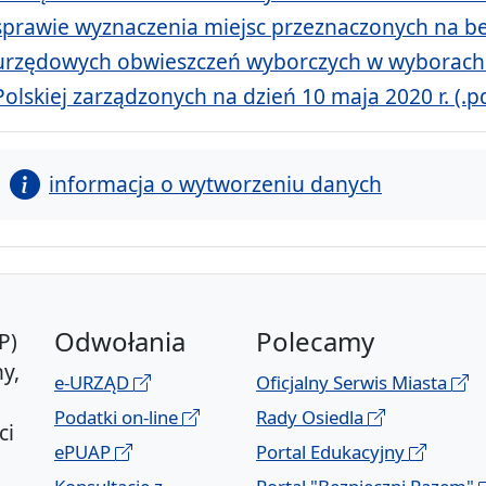
sprawie wyznaczenia miejsc przeznaczonych na b
urzędowych obwieszczeń wyborczych w wyborach 
Polskiej zarządzonych na dzień 10 maja 2020 r. (.p
informacja o wytworzeniu danych
Odwołania
Polecamy
P)
y,
e-URZĄD
Oficjalny Serwis Miasta
Podatki on-line
Rady Osiedla
ci
ePUAP
Portal Edukacyjny