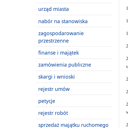
urząd miasta
1
nabór na stanowiska
1
zagospodarowanie
1
przestrzenne
2
finanse i majątek
zamówienia publiczne
s
skargi i wnioski
2
rejestr umów
2
petycje
rejestr robót
sprzedaż majątku ruchomego
2