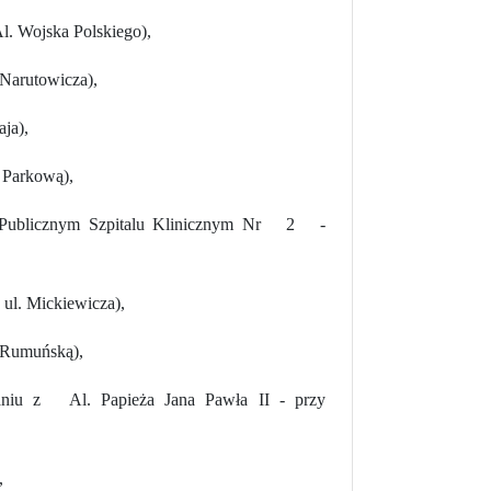
l. Wojska Polskiego),
 Narutowicza),
ja),
 Parkową),
m Publicznym Szpitalu Klinicznym Nr 2 -
ul. Mickiewicza),
. Rumuńską),
waniu z Al. Papieża Jana Pawła II - przy
,