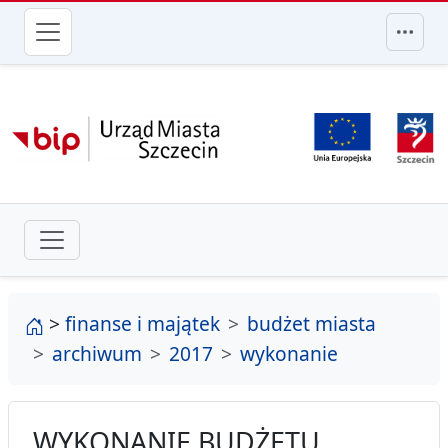
przejdź do głównego menu
strona główna
>
finanse i majątek
budżet miasta
archiwum
2017
wykonanie
WYKONANIE BUDŻETU