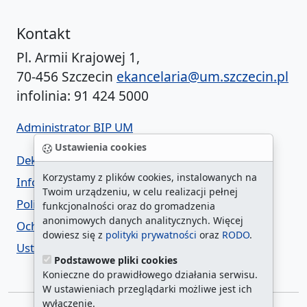
Kontakt
Pl. Armii Krajowej 1,
70-456 Szczecin
ekancelaria@um.szczecin.pl
infolinia: 91 424 5000
Administrator BIP UM
Ustawienia cookies
Deklaracja dostępności
Korzystamy z plików cookies, instalowanych na
Informacja o urzędzie w ETR
Twoim urządzeniu, w celu realizacji pełnej
Polityka prywatności
funkcjonalności oraz do gromadzenia
anonimowych danych analitycznych. Więcej
Ochrona danych osobowych
dowiesz się z
polityki prywatności
oraz
RODO
.
Ustawienia cookies
Podstawowe pliki cookies
Konieczne do prawidłowego działania serwisu.
W ustawieniach przeglądarki możliwe jest ich
wyłączenie.