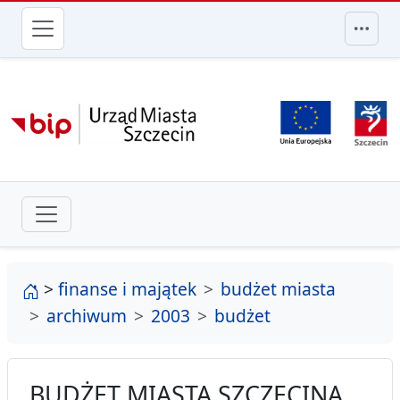
przejdź do głównego menu
strona główna
>
finanse i majątek
budżet miasta
archiwum
2003
budżet
BUDŻET MIASTA SZCZECINA