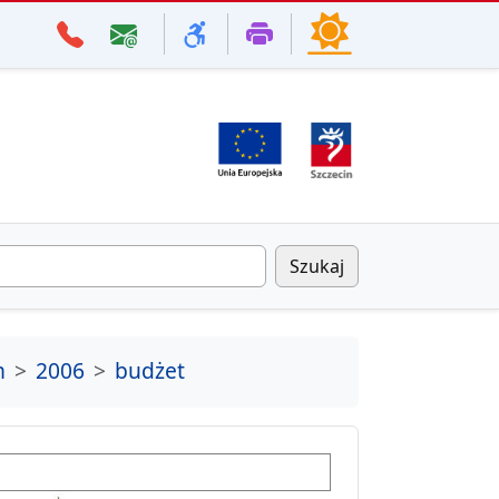
Szukaj
m
2006
budżet