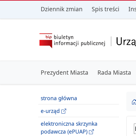
przejdź do głównego menu
przejdź do treśc
Dziennik zmian
Spis treści
In
Prezydent Miasta
Rada Miasta
strona główna
e-urząd
elektroniczna skrzynka
podawcza (ePUAP)