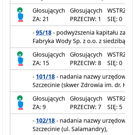
Głosujących
Głosujących
WSTRZYM
ZA: 21
PRZECIW: 1
SIĘ: 0
-
95/18
- podwyższenia kapitału zakł
Fabryka Wody Sp. z o.o. z siedzibą w S
Głosujących
Głosujących
WSTRZYM
ZA: 15
PRZECIW: 8
SIĘ: 0
-
101/18
- nadania nazwy urzędowej 
Szczecinie (skwer Zdrowia im. dr. He
Głosujących
Głosujących
WSTRZYM
ZA: 9
PRZECIW: 7
SIĘ: 5
-
102/18
- nadania nazwy urzędowej u
Szczecinie (ul. Salamandry),