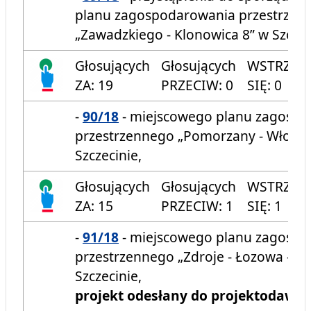
planu zagospodarowania przestrzen
„Zawadzkiego - Klonowica 8” w Szczec
Głosujących
Głosujących
WSTRZYM
ZA: 19
PRZECIW: 0
SIĘ: 0
-
90/18
- miejscowego planu zagosp
przestrzennego „Pomorzany - Włości
Szczecinie,
Głosujących
Głosujących
WSTRZYM
ZA: 15
PRZECIW: 1
SIĘ: 1
-
91/18
- miejscowego planu zagosp
przestrzennego „Zdroje - Łozowa - L
Szczecinie,
projekt odesłany do projektodawcy