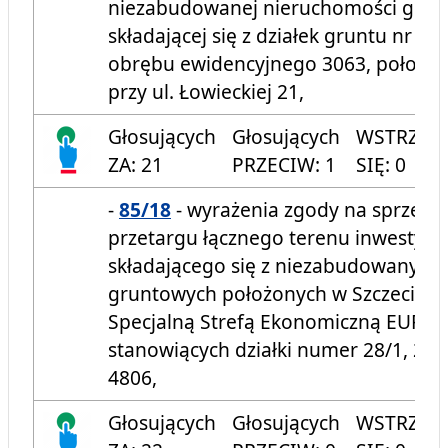
niezabudowanej nieruchomości grun
składającej się z działek gruntu nr nr: 
obrębu ewidencyjnego 3063, położone
przy ul. Łowieckiej 21,
Głosujących
Głosujących
WSTRZYM
ZA: 21
PRZECIW: 1
SIĘ: 0
-
85/18
- wyrażenia zgody na sprzeda
przetargu łącznego terenu inwestycy
składającego się z niezabudowanych
gruntowych położonych w Szczecinie,
Specjalną Strefą Ekonomiczną EURO 
stanowiących działki numer 28/1, 28/
4806,
Głosujących
Głosujących
WSTRZYM