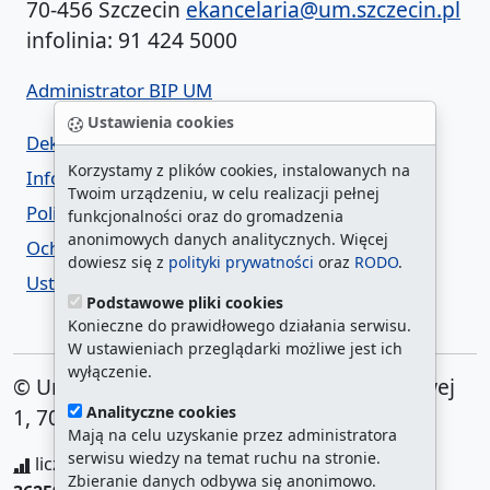
70-456 Szczecin
ekancelaria@um.szczecin.pl
infolinia: 91 424 5000
Administrator BIP UM
Ustawienia cookies
Deklaracja dostępności
Korzystamy z plików cookies, instalowanych na
Informacja o urzędzie w ETR
Twoim urządzeniu, w celu realizacji pełnej
Polityka prywatności
funkcjonalności oraz do gromadzenia
anonimowych danych analitycznych. Więcej
Ochrona danych osobowych
dowiesz się z
polityki prywatności
oraz
RODO
.
Ustawienia cookies
Podstawowe pliki cookies
Konieczne do prawidłowego działania serwisu.
W ustawieniach przeglądarki możliwe jest ich
wyłączenie.
© Urząd Miasta Szczecin. Plac Armii Krajowej
Analityczne cookies
1, 70-456 Szczecin
Mają na celu uzyskanie przez administratora
serwisu wiedzy na temat ruchu na stronie.
liczba wyświetleń:
208740930
/ aktualna strona:
Zbieranie danych odbywa się anonimowo.