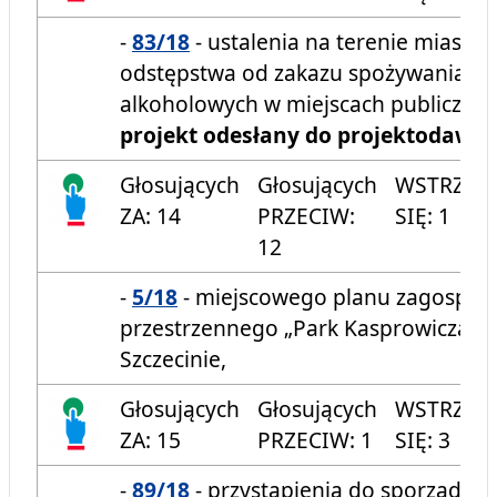
-
83/18
- ustalenia na terenie miasta 
odstępstwa od zakazu spożywania n
alkoholowych w miejscach publicznyc
projekt odesłany do projektodawcy
Głosujących
Głosujących
WSTRZYM
ZA: 14
PRZECIW:
SIĘ: 1
12
-
5/18
- miejscowego planu zagospo
przestrzennego „Park Kasprowicza – J
Szczecinie,
Głosujących
Głosujących
WSTRZYM
ZA: 15
PRZECIW: 1
SIĘ: 3
-
89/18
- przystąpienia do sporządze