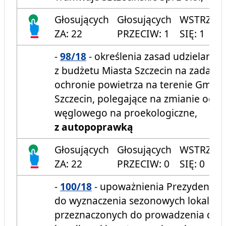
Głosujących
Głosujących
WSTRZYM
ZA: 22
PRZECIW: 1
SIĘ: 1
-
98/18
- określenia zasad udzielania 
z budżetu Miasta Szczecin na zadania
ochronie powietrza na terenie Gminy
Szczecin, polegające na zmianie ogr
węglowego na proekologiczne,
z autopoprawką
Głosujących
Głosujących
WSTRZYM
ZA: 22
PRZECIW: 0
SIĘ: 0
-
100/18
- upoważnienia Prezydenta M
do wyznaczenia sezonowych lokalizac
przeznaczonych do prowadzenia dział