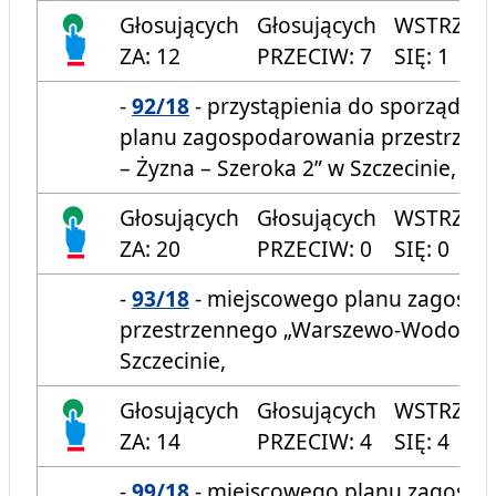
Głosujących
Głosujących
WSTRZYM
ZA: 12
PRZECIW: 7
SIĘ: 1
-
92/18
- przystąpienia do sporządze
planu zagospodarowania przestrzen
– Żyzna – Szeroka 2” w Szczecinie,
Głosujących
Głosujących
WSTRZYM
ZA: 20
PRZECIW: 0
SIĘ: 0
-
93/18
- miejscowego planu zagosp
przestrzennego „Warszewo-Wodozbi
Szczecinie,
Głosujących
Głosujących
WSTRZYM
ZA: 14
PRZECIW: 4
SIĘ: 4
-
99/18
- miejscowego planu zagosp