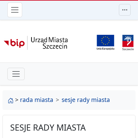
przejdź do głównego menu
strona główna
>
rada miasta
sesje rady miasta
SESJE RADY MIASTA