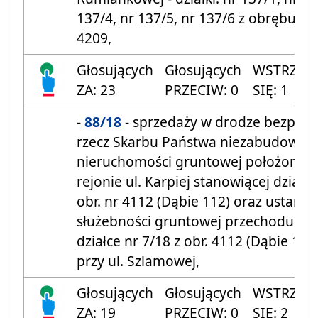
137/4, nr 137/5, nr 137/6 z obrębu e
4209,
Głosujących
Głosujących
WSTRZYM
ZA: 23
PRZECIW: 0
SIĘ: 1
-
88/18
- sprzedaży w drodze bezprze
rzecz Skarbu Państwa niezabudowan
nieruchomości gruntowej położonej w
rejonie ul. Karpiej stanowiącej działki:
obr. nr 4112 (Dąbie 112) oraz ustano
służebności gruntowej przechodu i p
działce nr 7/18 z obr. 4112 (Dąbie 112
przy ul. Szlamowej,
Głosujących
Głosujących
WSTRZYM
ZA: 19
PRZECIW: 0
SIĘ: 2