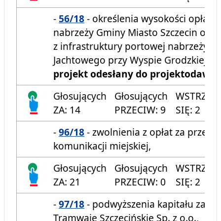
-
56/18
- określenia wysokości opłat 
nabrzeży Gminy Miasto Szczecin oraz 
z infrastruktury portowej nabrzeży i 
Jachtowego przy Wyspie Grodzkiej,
projekt odesłany do projektodawcy
Głosujących
Głosujących
WSTRZYM
ZA: 14
PRZECIW: 9
SIĘ: 2
-
96/18
- zwolnienia z opłat za przeja
komunikacji miejskiej,
Głosujących
Głosujących
WSTRZYM
ZA: 21
PRZECIW: 0
SIĘ: 2
-
97/18
- podwyższenia kapitału zakł
Tramwaje Szczecińskie Sp. z o.o.,