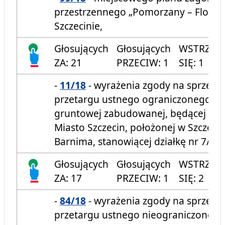
przestrzennego „Pomorzany – Florian
Szczecinie,
Głosujących
Głosujących
WSTRZYM
ZA: 21
PRZECIW: 1
SIĘ: 1
-
11/18
- wyrażenia zgody na sprzeda
przetargu ustnego ograniczonego n
gruntowej zabudowanej, będącej wła
Miasto Szczecin, położonej w Szczecini
Barnima, stanowiącej działkę nr 7/33
Głosujących
Głosujących
WSTRZYM
ZA: 17
PRZECIW: 1
SIĘ: 2
-
84/18
- wyrażenia zgody na sprzeda
przetargu ustnego nieograniczonego