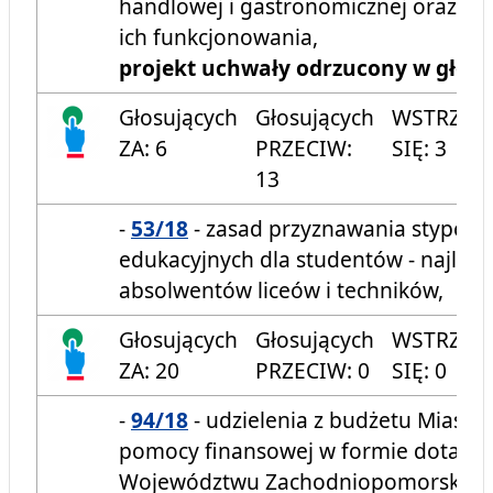
handlowej i gastronomicznej oraz ok
ich funkcjonowania,
projekt uchwały odrzucony w głos
Głosujących
Głosujących
WSTRZYM
ZA: 6
PRZECIW:
SIĘ: 3
13
-
53/18
- zasad przyznawania stypen
edukacyjnych dla studentów - najlep
absolwentów liceów i techników,
Głosujących
Głosujących
WSTRZYM
ZA: 20
PRZECIW: 0
SIĘ: 0
-
94/18
- udzielenia z budżetu Miasta 
pomocy finansowej w formie dotacji 
Województwu Zachodniopomorskiem