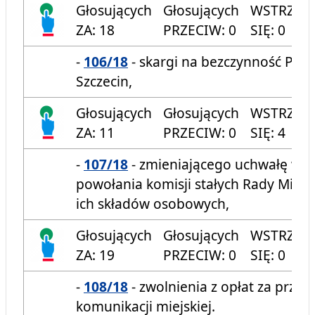
Głosujących
Głosujących
WSTRZYM
ZA: 18
PRZECIW: 0
SIĘ: 0
-
106/18
- skargi na bezczynność Pre
Szczecin,
Głosujących
Głosujących
WSTRZYM
ZA: 11
PRZECIW: 0
SIĘ: 4
-
107/18
- zmieniającego uchwałę w s
powołania komisji stałych Rady Miast
ich składów osobowych,
Głosujących
Głosujących
WSTRZYM
ZA: 19
PRZECIW: 0
SIĘ: 0
-
108/18
- zwolnienia z opłat za prze
komunikacji miejskiej.