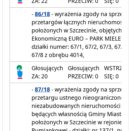
ZA: 22
PRZECIW: 0
SIĘ: 0
-
86/18
- wyrażenia zgody na sprzeda
przetargów łącznych nieruchomości 
położonych w Szczecinie, objętych Sp
Ekonomiczną EURO – PARK MIELEC, s
działki numer: 67/1, 67/2, 67/3, 67/4, 
67/8 z obrębu 4014,
Głosujących
Głosujących
WSTRZYM
ZA: 20
PRZECIW: 0
SIĘ: 0
-
87/18
- wyrażenia zgody na sprzeda
przetargu ustnego nieograniczonego
niezabudowanych nieruchomości gr
będących własnością Gminy Miasto S
położonych w Szczecinie w rejonie uli
Rumiankowej - działki: nr 137/1, nr 13