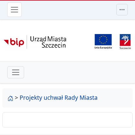
przejdź do głównego menu
strona główna
>
Projekty uchwał Rady Miasta