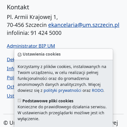
Kontakt
Pl. Armii Krajowej 1,
70-456 Szczecin
ekancelaria@um.szczecin.pl
infolinia: 91 424 5000
Administrator BIP UM
Ustawienia cookies
Deklaracja dostępności
Korzystamy z plików cookies, instalowanych na
Informacja o urzędzie w ETR
Twoim urządzeniu, w celu realizacji pełnej
Polityka prywatności
funkcjonalności oraz do gromadzenia
anonimowych danych analitycznych. Więcej
Ochrona danych osobowych
dowiesz się z
polityki prywatności
oraz
RODO
.
Ustawienia cookies
Podstawowe pliki cookies
Konieczne do prawidłowego działania serwisu.
W ustawieniach przeglądarki możliwe jest ich
wyłączenie.
© Urząd Miasta Szczecin. Plac Armii Krajowej