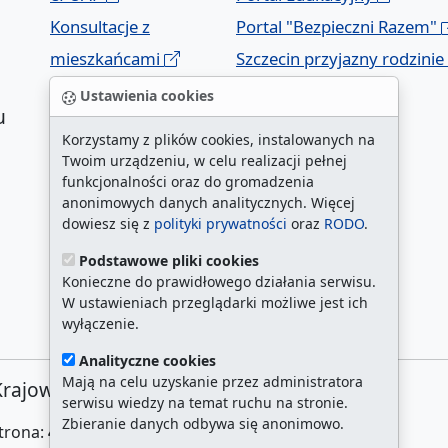
Konsultacje z
Portal "Bezpieczni Razem"
mieszkańcami
Szczecin przyjazny rodzinie
Geoportal
Ustawienia cookies
u
Korzystamy z plików cookies, instalowanych na
Twoim urządzeniu, w celu realizacji pełnej
funkcjonalności oraz do gromadzenia
anonimowych danych analitycznych. Więcej
dowiesz się z
polityki prywatności
oraz
RODO
.
Podstawowe pliki cookies
a
Konieczne do prawidłowego działania serwisu.
W ustawieniach przeglądarki możliwe jest ich
wyłączenie.
Analityczne cookies
Mają na celu uzyskanie przez administratora
Krajowej 1, 70-456 Szczecin
serwisu wiedzy na temat ruchu na stronie.
Zbieranie danych odbywa się anonimowo.
strona:
4643324
/
najczęściej odwiedzane strony