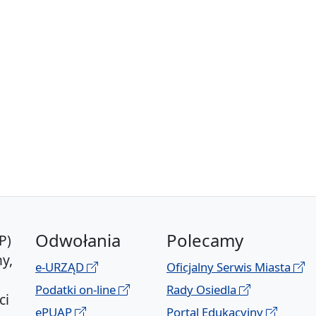
Odwołania
Polecamy
P)
y,
e-URZĄD
Oficjalny Serwis Miasta
Podatki on-line
Rady Osiedla
ci
ePUAP
Portal Edukacyjny