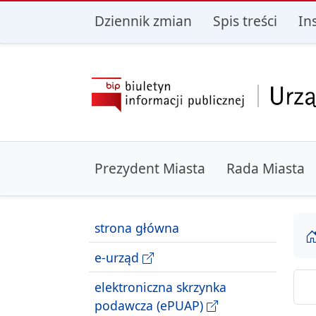
przejdź do głównego menu
przejdź do treśc
Dziennik zmian
Spis treści
In
Prezydent Miasta
Rada Miasta
strona główna
e-urząd
elektroniczna skrzynka
podawcza (ePUAP)