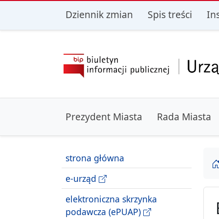
przejdź do głównego menu
przejdź do treśc
Dziennik zmian
Spis treści
In
Prezydent Miasta
Rada Miasta
strona główna
e-urząd
elektroniczna skrzynka
podawcza (ePUAP)