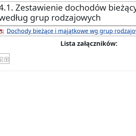
4.1. Zestawienie dochodów bieżąc
według grup rodzajowych
Dochody bieżące i majątkowe wg grup rodzaj
Lista załączników: