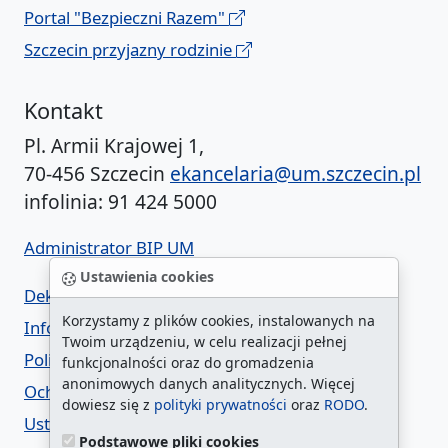
Portal "Bezpieczni Razem"
Szczecin przyjazny rodzinie
Kontakt
Pl. Armii Krajowej 1,
70-456 Szczecin
ekancelaria@um.szczecin.pl
infolinia: 91 424 5000
Administrator BIP UM
Ustawienia cookies
Deklaracja dostępności
Korzystamy z plików cookies, instalowanych na
Informacja o urzędzie w ETR
Twoim urządzeniu, w celu realizacji pełnej
Polityka prywatności
funkcjonalności oraz do gromadzenia
anonimowych danych analitycznych. Więcej
Ochrona danych osobowych
dowiesz się z
polityki prywatności
oraz
RODO
.
Ustawienia cookies
Podstawowe pliki cookies