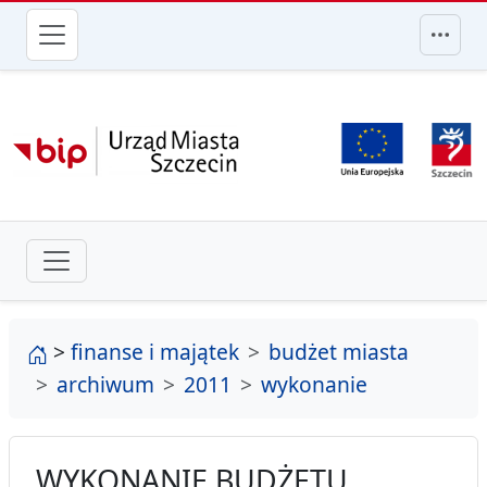
przejdź do głównego menu
strona główna
>
finanse i majątek
budżet miasta
archiwum
2011
wykonanie
WYKONANIE BUDŻETU