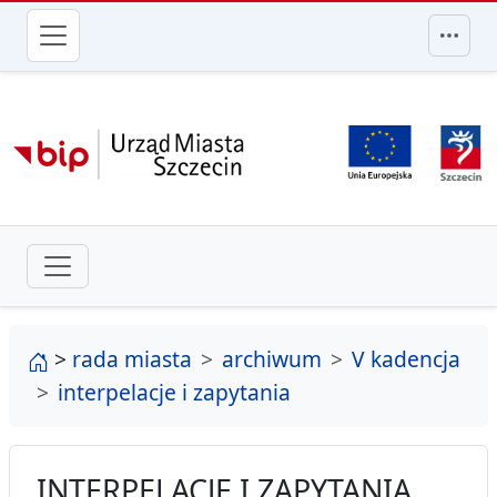
przejdź do głównego menu
strona główna
>
rada miasta
archiwum
V kadencja
interpelacje i zapytania
INTERPELACJE I ZAPYTANIA