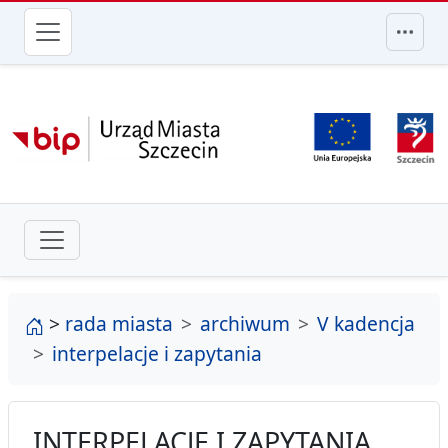
przejdź do głównego menu
strona główna
>
rada miasta
archiwum
V kadencja
interpelacje i zapytania
INTERPELACJE I ZAPYTANIA