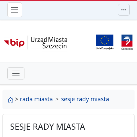
przejdź do głównego menu
strona główna
>
rada miasta
sesje rady miasta
SESJE RADY MIASTA