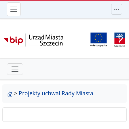
przejdź do głównego menu
strona główna
>
Projekty uchwał Rady Miasta