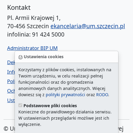
Kontakt
Pl. Armii Krajowej 1,
70-456 Szczecin
ekancelaria@um.szczecin.pl
infolinia: 91 424 5000
Administrator BIP UM
Ustawienia cookies
Deklaracja dostępności
Korzystamy z plików cookies, instalowanych na
Informacja o urzędzie w ETR
Twoim urządzeniu, w celu realizacji pełnej
Polityka prywatności
funkcjonalności oraz do gromadzenia
anonimowych danych analitycznych. Więcej
Ochrona danych osobowych
dowiesz się z
polityki prywatności
oraz
RODO
.
Ustawienia cookies
Podstawowe pliki cookies
Konieczne do prawidłowego działania serwisu.
W ustawieniach przeglądarki możliwe jest ich
wyłączenie.
© Urząd Miasta Szczecin. Plac Armii Krajowej