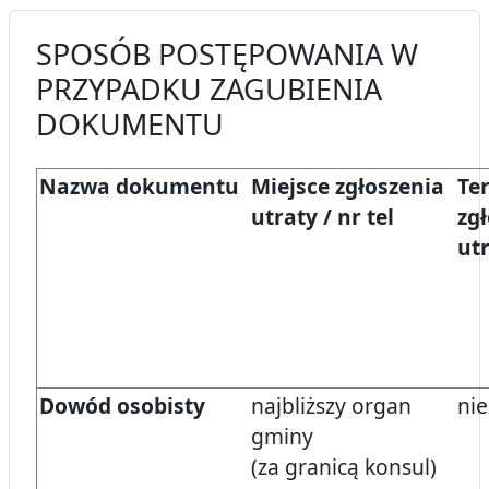
SPOSÓB POSTĘPOWANIA W
PRZYPADKU ZAGUBIENIA
DOKUMENTU
Nazwa dokumentu
Miejsce zgłoszenia
Te
utraty / nr tel
zg
ut
Dowód osobisty
najbliższy organ
nie
gminy
(za granicą konsul)