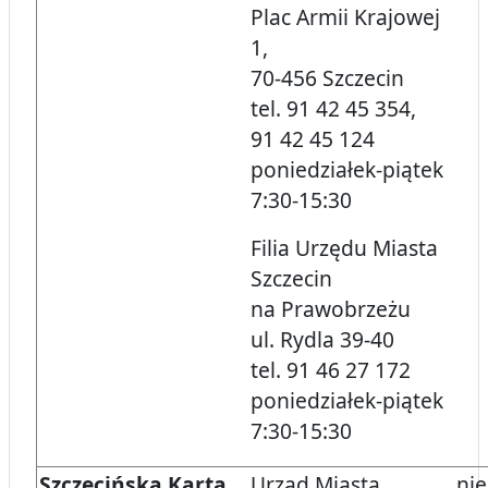
Plac Armii Krajowej
1,
70-456 Szczecin
tel. 91 42 45 354,
91 42 45 124
poniedziałek-piątek
7:30-15:30
Filia Urzędu Miasta
Szczecin
na Prawobrzeżu
ul. Rydla 39-40
tel. 91 46 27 172
poniedziałek-piątek
7:30-15:30
Szczecińska Karta
Urząd Miasta
nie