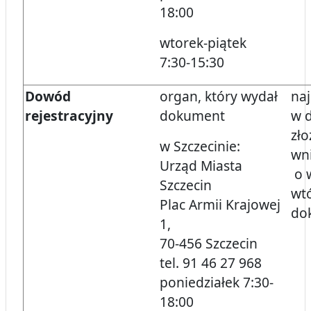
18:00
wtorek-piątek
7:30-15:30
Dowód
organ, który wydał
naj
rejestracyjny
dokument
w 
zło
w Szczecinie:
wn
Urząd Miasta
o 
Szczecin
wt
Plac Armii Krajowej
do
1,
70-456 Szczecin
tel. 91 46 27 968
poniedziałek 7:30-
18:00