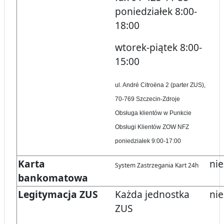
poniedziałek 8:00-
18:00
wtorek-piątek 8:00-
15:00
ul. André Citroëna 2 (parter ZUS),
70-769 Szczecin-Zdroje
Obsługa klientów w Punkcie
Obsługi Klientów ZOW NFZ
poniedziałek 9:00-17:00
Karta
nie
System Zastrzegania Kart 24h
bankomatowa
Legitymacja ZUS
Każda jednostka
nie
ZUS