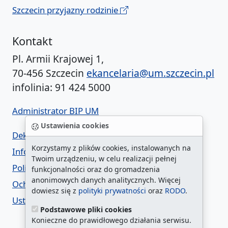
Szczecin przyjazny rodzinie
Kontakt
Pl. Armii Krajowej 1,
70-456 Szczecin
ekancelaria@um.szczecin.pl
infolinia: 91 424 5000
Administrator BIP UM
Ustawienia cookies
Deklaracja dostępności
Korzystamy z plików cookies, instalowanych na
Informacja o urzędzie w ETR
Twoim urządzeniu, w celu realizacji pełnej
Polityka prywatności
funkcjonalności oraz do gromadzenia
anonimowych danych analitycznych. Więcej
Ochrona danych osobowych
dowiesz się z
polityki prywatności
oraz
RODO
.
Ustawienia cookies
Podstawowe pliki cookies
Konieczne do prawidłowego działania serwisu.