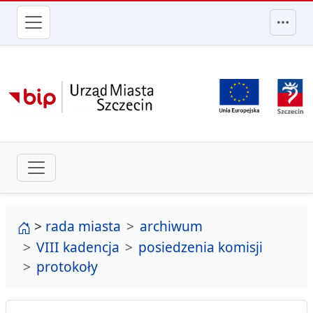
przejdź do głównego menu
strona główna
>
rada miasta
archiwum
VIII kadencja
posiedzenia komisji
protokoły