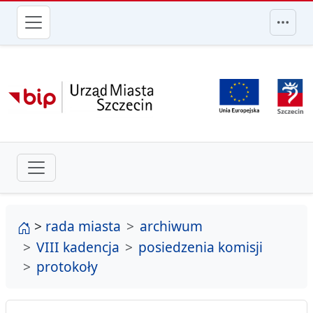
przejdź do głównego menu
strona główna
>
rada miasta
archiwum
VIII kadencja
posiedzenia komisji
protokoły