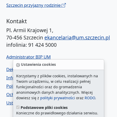
Szczecin przyjazny rodzinie
Kontakt
Pl. Armii Krajowej 1,
70-456 Szczecin
ekancelaria@um.szczecin.pl
infolinia: 91 424 5000
Administrator BIP UM
Ustawienia cookies
Deklaracja dostępności
Korzystamy z plików cookies, instalowanych na
Informacja o urzędzie w ETR
Twoim urządzeniu, w celu realizacji pełnej
Polityka prywatności
funkcjonalności oraz do gromadzenia
anonimowych danych analitycznych. Więcej
Ochrona danych osobowych
dowiesz się z
polityki prywatności
oraz
RODO
.
Ustawienia cookies
Podstawowe pliki cookies
Konieczne do prawidłowego działania serwisu.