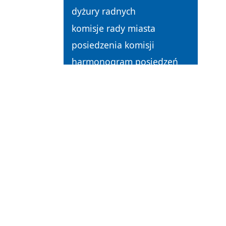
dyżury radnych
komisje rady miasta
posiedzenia komisji
harmonogram posiedzeń
komisji
Młodzieżowa Rada Miasta
Obywatelska Inicjatywa
Uchwałodawcza
rady osiedli
biuro rady miasta
zasady etyki radnego
honorowi obywatele
zasłużeni obywatele
pionierzy miasta