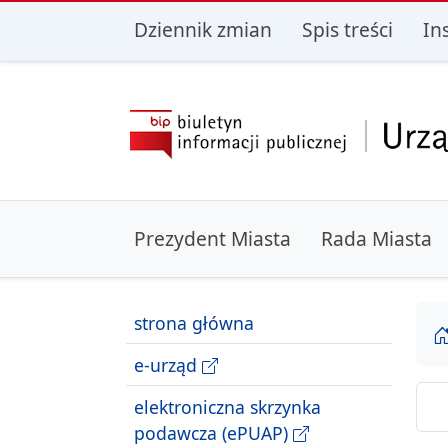
przejdź do głównego menu
przejdź do treśc
Dziennik zmian
Spis treści
In
Prezydent Miasta
Rada Miasta
strona główna
e-urząd
elektroniczna skrzynka
podawcza (ePUAP)