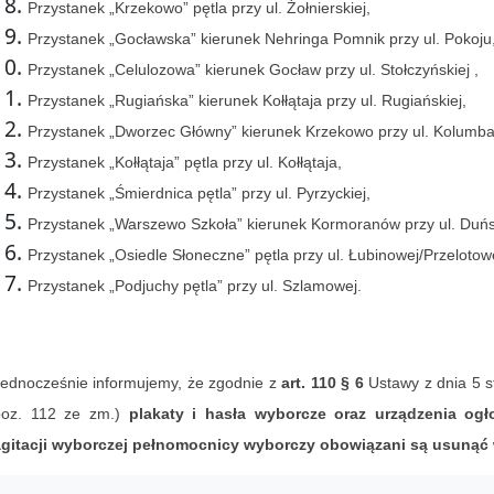
Przystanek „Krzekowo” pętla przy ul. Żołnierskiej,
Przystanek „Gocławska” kierunek Nehringa Pomnik przy ul. Pokoju
Przystanek „Celulozowa” kierunek Gocław przy ul. Stołczyńskiej ,
Przystanek „Rugiańska” kierunek Kołłątaja przy ul. Rugiańskiej,
Przystanek „Dworzec Główny” kierunek Krzekowo przy ul. Kolumba
Przystanek „Kołłątaja” pętla przy ul. Kołłątaja,
Przystanek „Śmierdnica pętla” przy ul. Pyrzyckiej,
Przystanek „Warszewo Szkoła” kierunek Kormoranów przy ul. Duńs
Przystanek „Osiedle Słoneczne” pętla przy ul. Łubinowej/Przelotow
Przystanek „Podjuchy pętla” przy ul. Szlamowej.
ednocześnie informujemy, że zgodnie z
art. 110 § 6
Ustawy z dnia 5 s
poz. 112 ze zm.)
plakaty i hasła wyborcze oraz urządzenia og
agitacji wyborczej pełnomocnicy wyborczy obowiązani są usunąć 