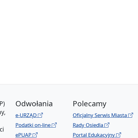
Odwołania
Polecamy
P)
y,
e-URZĄD
Oficjalny Serwis Miasta
Podatki on-line
Rady Osiedla
ci
ePUAP
Portal Edukacyjny