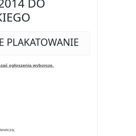
2014 DO
KIEGO
NE PLAKATOWANIE
czać ogłoszenia wyborcze.
iewicza,