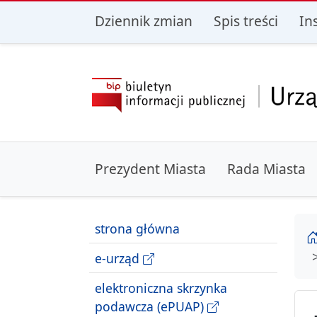
przejdź do głównego menu
przejdź do treśc
Dziennik zmian
Spis treści
In
Prezydent Miasta
Rada Miasta
strona główna
e-urząd
elektroniczna skrzynka
podawcza (ePUAP)