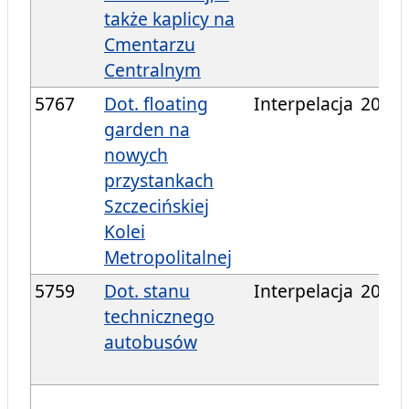
także kaplicy na
Cmentarzu
Centralnym
5767
Dot. floating
Interpelacja
2024/
garden na
nowych
przystankach
Szczecińskiej
Kolei
Metropolitalnej
5759
Dot. stanu
Interpelacja
2024/
technicznego
autobusów