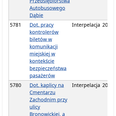
Przedsiębiorstwa
Autobusowego
Dąbie
5781
Dot. pracy
Interpelacja
2024/
kontrolerów
biletów w
komunikacji
miejskiej w
kontekście
bezpieczeństwa
pasażerów
5780
Dot. kaplicy na
Interpelacja
2024/
Cmentarzu
Zachodnim przy
ulicy
Bronowickiej, a