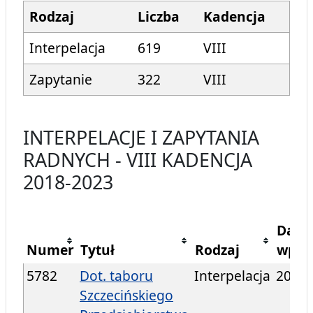
Rodzaj
Liczba
Kadencja
Interpelacja
619
VIII
Zapytanie
322
VIII
INTERPELACJE I ZAPYTANIA
RADNYCH - VIII KADENCJA
2018-2023
Data
Numer
Tytuł
Rodzaj
wpły
5782
Dot. taboru
Interpelacja
2024/
Szczecińskiego