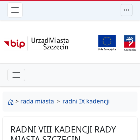
przejdź do głównego menu
strona główna
>
rada miasta
radni IX kadencji
RADNI VIII KADENCJI RADY
MIASTA SZCZECIN