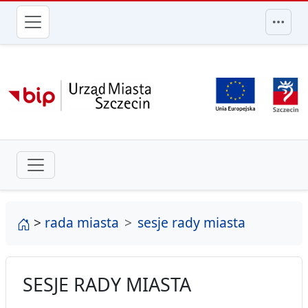
przejdź do głównego menu
strona główna
>
rada miasta
sesje rady miasta
SESJE RADY MIASTA