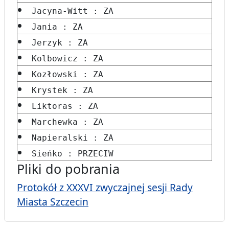
Jacyna-Witt : ZA
Jania : ZA
Jerzyk : ZA
Kolbowicz : ZA
Kozłowski : ZA
Krystek : ZA
Liktoras : ZA
Marchewka : ZA
Napieralski : ZA
Sieńko : PRZECIW
Pliki do pobrania
Protokół z XXXVI zwyczajnej sesji Rady
Miasta Szczecin