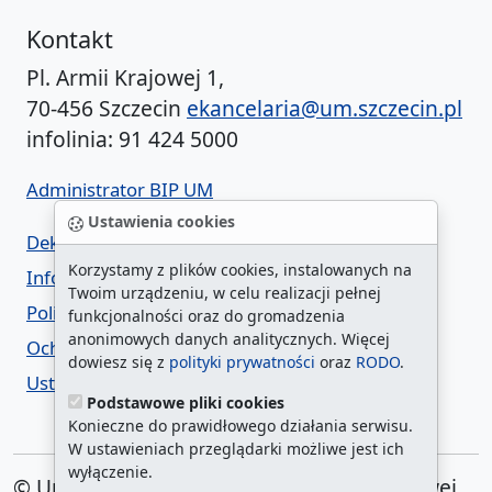
Kontakt
Pl. Armii Krajowej 1,
70-456 Szczecin
ekancelaria@um.szczecin.pl
infolinia: 91 424 5000
Administrator BIP UM
Ustawienia cookies
Deklaracja dostępności
Korzystamy z plików cookies, instalowanych na
Informacja o urzędzie w ETR
Twoim urządzeniu, w celu realizacji pełnej
Polityka prywatności
funkcjonalności oraz do gromadzenia
anonimowych danych analitycznych. Więcej
Ochrona danych osobowych
dowiesz się z
polityki prywatności
oraz
RODO
.
Ustawienia cookies
Podstawowe pliki cookies
Konieczne do prawidłowego działania serwisu.
W ustawieniach przeglądarki możliwe jest ich
wyłączenie.
© Urząd Miasta Szczecin. Plac Armii Krajowej