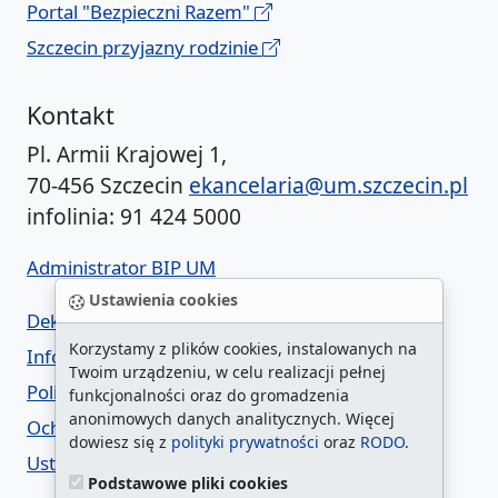
Portal "Bezpieczni Razem"
Szczecin przyjazny rodzinie
Kontakt
Pl. Armii Krajowej 1,
70-456 Szczecin
ekancelaria@um.szczecin.pl
infolinia: 91 424 5000
Administrator BIP UM
Ustawienia cookies
Deklaracja dostępności
Korzystamy z plików cookies, instalowanych na
Informacja o urzędzie w ETR
Twoim urządzeniu, w celu realizacji pełnej
Polityka prywatności
funkcjonalności oraz do gromadzenia
anonimowych danych analitycznych. Więcej
Ochrona danych osobowych
dowiesz się z
polityki prywatności
oraz
RODO
.
Ustawienia cookies
Podstawowe pliki cookies