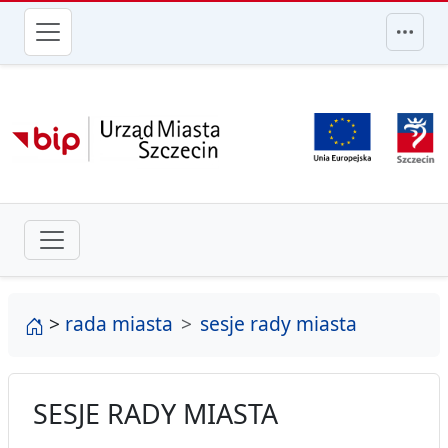
przejdź do głównego menu
strona główna
>
rada miasta
sesje rady miasta
SESJE RADY MIASTA