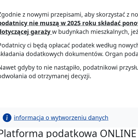
Zgodnie z nowymi przepisami, aby skorzystać z no
podatnicy nie muszą w 2025 roku składać pono
dotyczącej garaży
w budynkach mieszkalnych, jeżel
Podatnicy ci będą opłacać podatek według nowych
składania dodatkowych dokumentów. Organ podat
Nawet gdyby to nie nastąpiło, podatnikowi przysł
odwołania od otrzymanej decyzji.
informacja o wytworzeniu danych
Platforma podatkowa ONLINE