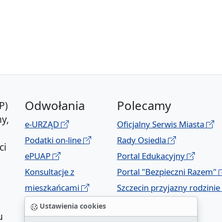
Odwołania
Polecamy
P)
y,
e-URZĄD
Oficjalny Serwis Miasta
Podatki on-line
Rady Osiedla
ci
ePUAP
Portal Edukacyjny
Konsultacje z
Portal "Bezpieczni Razem"
mieszkańcami
Szczecin przyjazny rodzinie
Geoportal
Ustawienia cookies
u