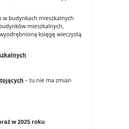
h w budynkach mieszkalnych
 budynków mieszkalnych,
 wyodrębnioną księgę wieczystą
szkalnych
stojących
– tu nie ma zmian
araż w 2025 roku