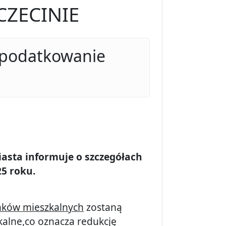
CZECINIE
opodatkowanie
asta informuje o szczegółach
5 roku.
ków mieszkalnych
zostaną
alne,co oznacza redukcję