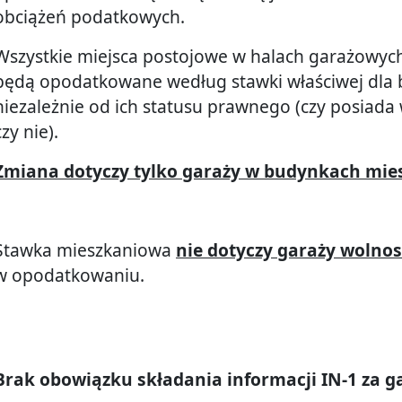
obciążeń podatkowych.
Wszystkie miejsca postojowe w halach garażowyc
będą opodatkowane według stawki właściwej dla
niezależnie od ich statusu prawnego (czy posiada
czy nie).
Zmiana dotyczy tylko garaży w budynkach mie
Stawka mieszkaniowa
nie dotyczy garaży wolno
w opodatkowaniu.
Brak obowiązku składania informacji IN-1 za g