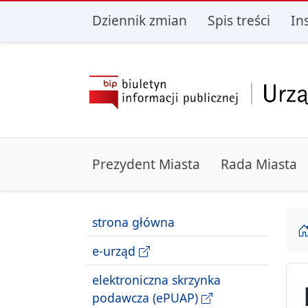
przejdź do głównego menu
przejdź do treśc
Dziennik zmian
Spis treści
In
Prezydent Miasta
Rada Miasta
strona główna
e-urząd
elektroniczna skrzynka
podawcza (ePUAP)