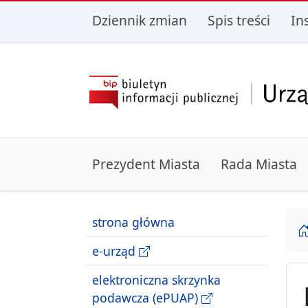
przejdź do głównego menu
przejdź do treśc
Dziennik zmian
Spis treści
In
Prezydent Miasta
Rada Miasta
strona główna
e-urząd
elektroniczna skrzynka
podawcza (ePUAP)