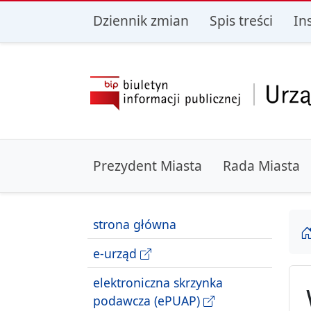
przejdź do głównego menu
przejdź do treśc
Dziennik zmian
Spis treści
In
Prezydent Miasta
Rada Miasta
strona główna
e-urząd
elektroniczna skrzynka
podawcza (ePUAP)