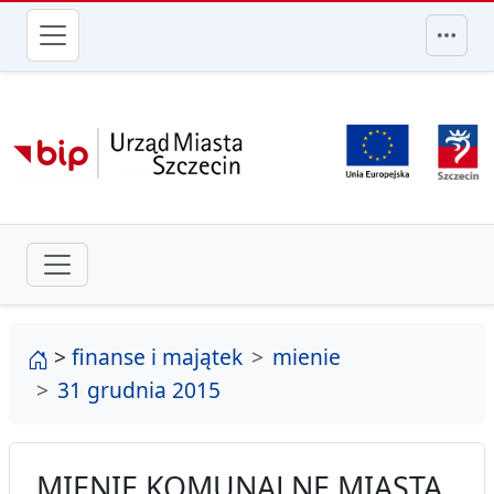
przejdź do głównego menu
strona główna
>
finanse i majątek
mienie
31 grudnia 2015
MIENIE KOMUNALNE MIASTA