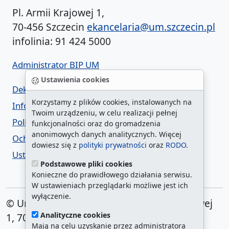
Pl. Armii Krajowej 1,
70-456 Szczecin
ekancelaria@um.szczecin.pl
infolinia: 91 424 5000
Administrator BIP UM
Ustawienia cookies
Deklaracja dostępności
Korzystamy z plików cookies, instalowanych na
Informacja o urzędzie w ETR
Twoim urządzeniu, w celu realizacji pełnej
Polityka prywatności
funkcjonalności oraz do gromadzenia
anonimowych danych analitycznych. Więcej
Ochrona danych osobowych
dowiesz się z
polityki prywatności
oraz
RODO
.
Ustawienia cookies
Podstawowe pliki cookies
Konieczne do prawidłowego działania serwisu.
W ustawieniach przeglądarki możliwe jest ich
wyłączenie.
© Urząd Miasta Szczecin. Plac Armii Krajowej
Analityczne cookies
1, 70-456 Szczecin
Mają na celu uzyskanie przez administratora