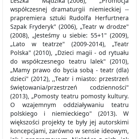
Leszka Mądzika"(2006), „Promocja
współczesnej dramaturgii niemieckiej --
prapremiera sztuki Rudolfa Herfurtnera
Szpak Fryderyk" (2006), „Teatr w drodze"
(2008), „Jesteśmy u siebie: 55+1" (2009),
„Lato w teatrze" (2009-2014), „Teatr
Polska" (2010), „Dzieci magii - od rytuału
do współczesnego teatru lalek" (2010),
„Mamy prawo do bycia sobą - teatr (dla)
dzieci" (2012), ,,Teatr i miasto: przestrzeń
świętowania/przestrzeń codzienności"
(2013), „Pomosty teatru pomosty kultury.
O wzajemnym oddziaływaniu teatru
polskiego i niemieckiego" (2013). W
większości projekty te były jej autorskimi
koncepcjami, zarówno w sensie ideowym,