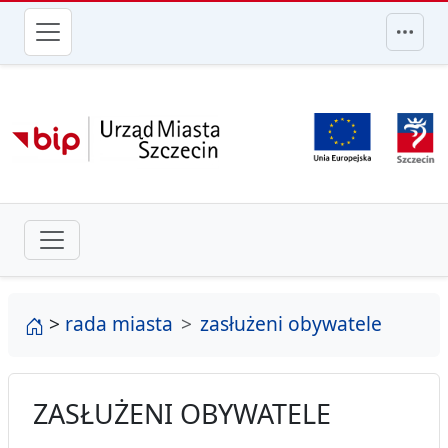
przejdź do głównego menu
strona główna
>
rada miasta
zasłużeni obywatele
ZASŁUŻENI OBYWATELE