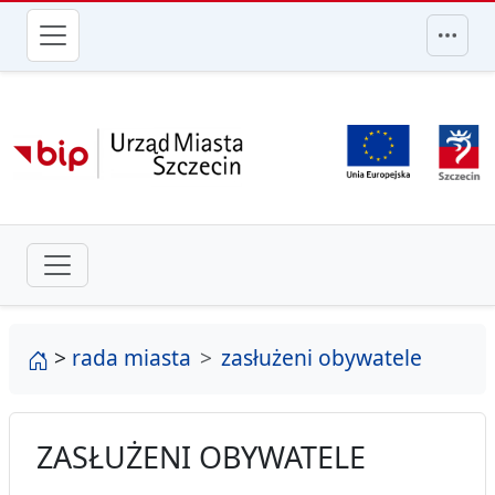
przejdź do głównego menu
strona główna
>
rada miasta
zasłużeni obywatele
ZASŁUŻENI OBYWATELE