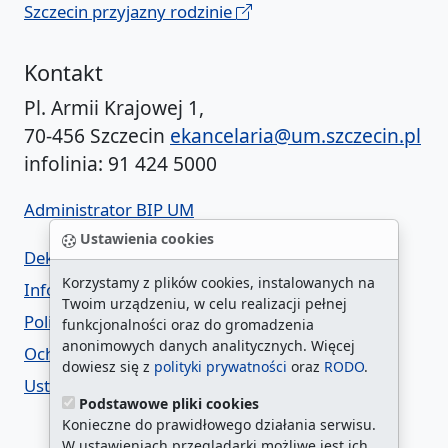
Szczecin przyjazny rodzinie
Kontakt
Pl. Armii Krajowej 1,
70-456 Szczecin
ekancelaria@um.szczecin.pl
infolinia: 91 424 5000
Administrator BIP UM
Ustawienia cookies
Deklaracja dostępności
Korzystamy z plików cookies, instalowanych na
Informacja o urzędzie w ETR
Twoim urządzeniu, w celu realizacji pełnej
Polityka prywatności
funkcjonalności oraz do gromadzenia
anonimowych danych analitycznych. Więcej
Ochrona danych osobowych
dowiesz się z
polityki prywatności
oraz
RODO
.
Ustawienia cookies
Podstawowe pliki cookies
Konieczne do prawidłowego działania serwisu.
W ustawieniach przeglądarki możliwe jest ich