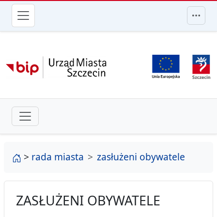
przejdź do głównego menu
strona główna
>
rada miasta
zasłużeni obywatele
ZASŁUŻENI OBYWATELE