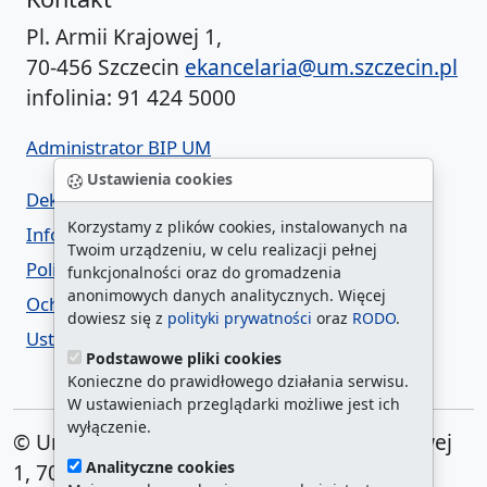
Pl. Armii Krajowej 1,
70-456 Szczecin
ekancelaria@um.szczecin.pl
infolinia: 91 424 5000
Administrator BIP UM
Ustawienia cookies
Deklaracja dostępności
Korzystamy z plików cookies, instalowanych na
Informacja o urzędzie w ETR
Twoim urządzeniu, w celu realizacji pełnej
Polityka prywatności
funkcjonalności oraz do gromadzenia
anonimowych danych analitycznych. Więcej
Ochrona danych osobowych
dowiesz się z
polityki prywatności
oraz
RODO
.
Ustawienia cookies
Podstawowe pliki cookies
Konieczne do prawidłowego działania serwisu.
W ustawieniach przeglądarki możliwe jest ich
wyłączenie.
© Urząd Miasta Szczecin. Plac Armii Krajowej
Analityczne cookies
1, 70-456 Szczecin