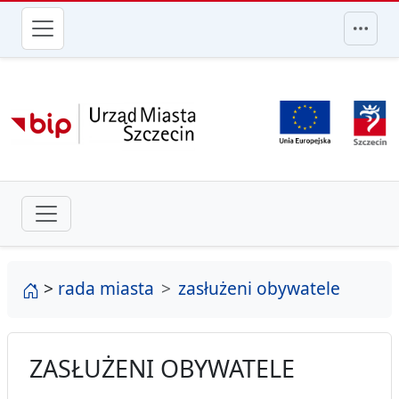
przejdź do głównego menu
strona główna
>
rada miasta
zasłużeni obywatele
ZASŁUŻENI OBYWATELE