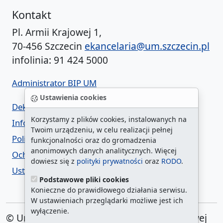
Kontakt
Pl. Armii Krajowej 1,
70-456 Szczecin
ekancelaria@um.szczecin.pl
infolinia: 91 424 5000
Administrator BIP UM
Ustawienia cookies
Deklaracja dostępności
Korzystamy z plików cookies, instalowanych na
Informacja o urzędzie w ETR
Twoim urządzeniu, w celu realizacji pełnej
Polityka prywatności
funkcjonalności oraz do gromadzenia
anonimowych danych analitycznych. Więcej
Ochrona danych osobowych
dowiesz się z
polityki prywatności
oraz
RODO
.
Ustawienia cookies
Podstawowe pliki cookies
Konieczne do prawidłowego działania serwisu.
W ustawieniach przeglądarki możliwe jest ich
wyłączenie.
© Urząd Miasta Szczecin. Plac Armii Krajowej