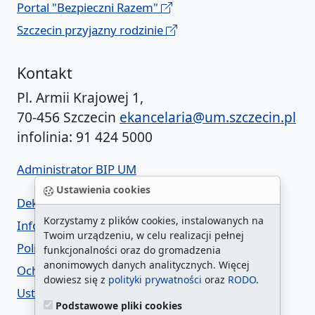
Portal "Bezpieczni Razem"
Szczecin przyjazny rodzinie
Kontakt
Pl. Armii Krajowej 1,
70-456 Szczecin
ekancelaria@um.szczecin.pl
infolinia: 91 424 5000
Administrator BIP UM
Ustawienia cookies
Deklaracja dostępności
Korzystamy z plików cookies, instalowanych na
Informacja o urzędzie w ETR
Twoim urządzeniu, w celu realizacji pełnej
Polityka prywatności
funkcjonalności oraz do gromadzenia
anonimowych danych analitycznych. Więcej
Ochrona danych osobowych
dowiesz się z
polityki prywatności
oraz
RODO
.
Ustawienia cookies
Podstawowe pliki cookies