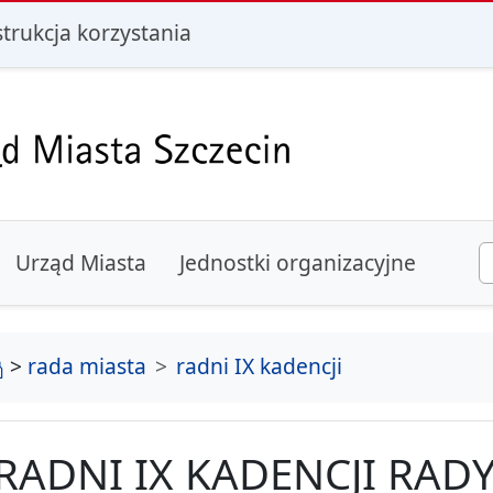
i
strukcja korzystania
Urząd Miasta
Jednostki organizacyjne
strona główna
>
rada miasta
radni IX kadencji
RADNI IX KADENCJI RAD