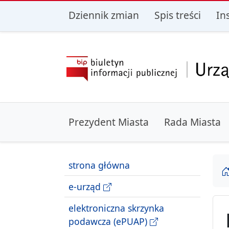
przejdź do głównego menu
przejdź do treśc
Dziennik zmian
Spis treści
In
Prezydent Miasta
Rada Miasta
strona główna
e-urząd
elektroniczna skrzynka
podawcza (ePUAP)