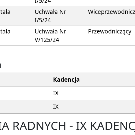
I/5/24
Stała
Uchwała Nr
Wiceprzewodnic
I/5/24
Stała
Uchwała Nr
Przewodniczący
V/125/24
ń
a
Kadencja
IX
IX
IA RADNYCH - IX KADENC