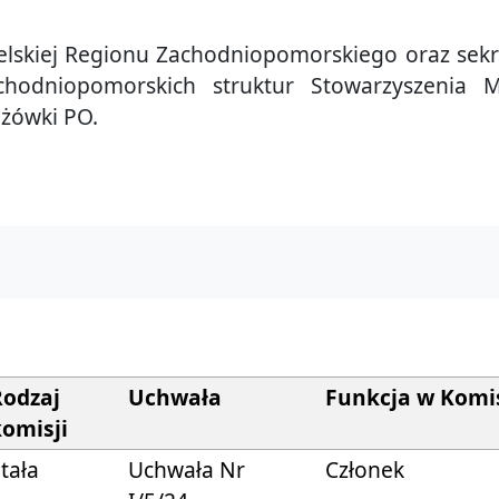
lskiej Regionu Zachodniopomorskiego oraz sekr
chodniopomorskich struktur Stowarzyszenia M
eżówki PO.
Rodzaj
Uchwała
Funkcja w Komis
komisji
Stała
Uchwała Nr
Członek