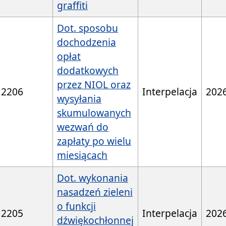
graffiti
Dot. sposobu
dochodzenia
opłat
dodatkowych
przez NIOL oraz
2206
Interpelacja
202
wysyłania
skumulowanych
wezwań do
zapłaty po wielu
miesiącach
Dot. wykonania
nasadzeń zieleni
o funkcji
2205
Interpelacja
202
dźwiękochłonnej