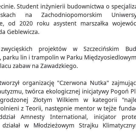
nie. Student inżynierii budownictwa o specjaliza
iskach na Zachodniopomorskim Uniwersyt
ie, od 2020 roku asystent marszałka wojewó
a Geblewicza.
zwycięskich projektów w Szczecińskim Bud
a, parku lin i trampolin w Parku Międzyosiedlowym
 placu zabaw na Zawadzkiego.
worzył organizację "Czerwona Nutka" zajmując
autyzmu, twórca ekologicznej inicjatywy Pogoń Pla
grodzonej Złotym Wilkiem w kategorii "najl
lnieni z Teorii, następnie mentor w tejże fundac
dział Amnesty International, inicjator prot
, działał w Młodzieżowym Strajku Klimatycz