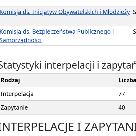
Komisja ds. Inicjatyw Obywatelskich i Młodzieży
Komisja ds. Bezpieczeństwa Publicznego i
Samorządności
Statystyki interpelacji i zapyta
Rodzaj
Liczb
Interpelacja
77
Zapytanie
40
INTERPELACJE I ZAPYTAN