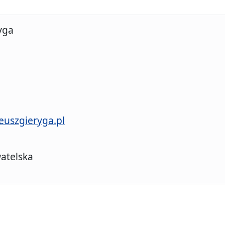
yga
uszgieryga.pl
atelska