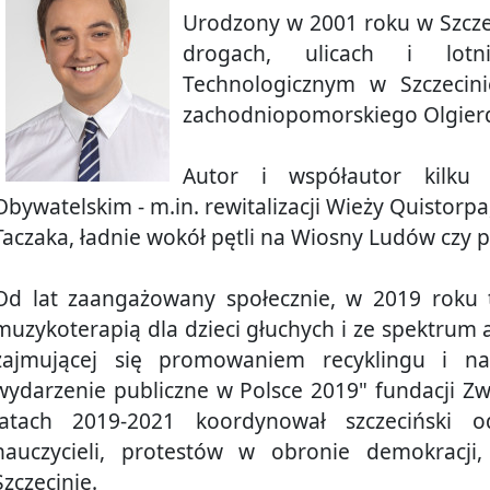
Urodzony w 2001 roku w Szczeci
drogach, ulicach i lotn
Technologicznym w Szczecin
zachodniopomorskiego Olgierd
Autor i współautor kilku 
Obywatelskim - m.in. rewitalizacji Wieży Quistorp
Taczaka, ładnie wokół pętli na Wiosny Ludów czy
Od lat zaangażowany społecznie, w 2019 roku t
muzykoterapią dla dzieci głuchych i ze spektrum 
zajmującej się promowaniem recyklingu i na
wydarzenie publiczne w Polsce 2019" fundacji Zwo
latach 2019-2021 koordynował szczeciński od
nauczycieli, protestów w obronie demokracji
Szczecinie.